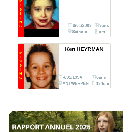
M
I
S
S
I
N
9/01/2003
9ans
G
Seine-e...
cm
Ken HEYRMAN
M
I
S
S
I
N
4/01/1994
8ans
G
ANTWERPEN
134cm