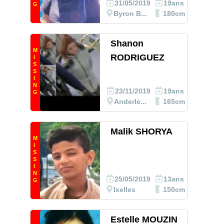
31/05/2019
19ans
G
Byron B...
180cm
Shanon
M
RODRIGUEZ
I
S
S
I
N
23/11/2019
19ans
G
Anderle...
165cm
Malik SHORYA
M
I
S
S
I
N
25/05/2019
13ans
G
Ixelles
150cm
Estelle MOUZIN