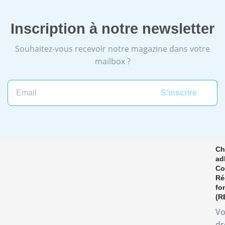
Inscription à notre newsletter
Souhaitez-vous recevoir notre magazine dans votre
mailbox ?
Ch
ad
Co
Ré
fo
(R
Vo
dr