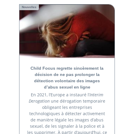
Nouvelles
Child Focus regrette sincèrement la
décision de ne pas prolonger la
détection volontaire des images
d’abus sexuel en ligne
En 2021, l’Europe a instauré l’
Interim
Derogation
une dérogation temporaire
obligeant les entreprises
technologiques à détecter activement
de manière légale les images d’abus
sexuel, de les signaler à la police et à
les supprimer. À partir d’aujourd’hui, ce