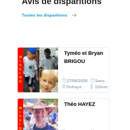
Avis de disparitions
Toutes les disparitions
Tyméo et Bryan
M
BRIGOU
I
S
S
I
N
27/06/2026
5ans
G
Onhaye
110cm
Théo HAYEZ
M
I
S
S
I
N