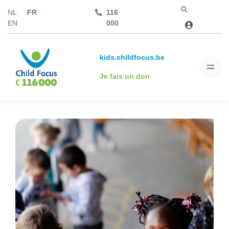
NL
FR
116
Aller à
EN
000
kids.childfocus.be
Je fais un don