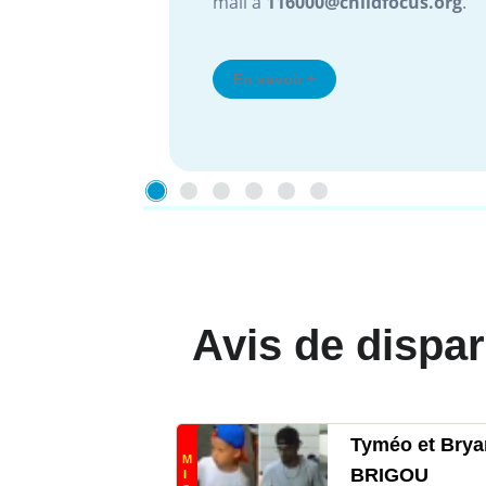
mail à
116000@childfocus.org
.
En savoir +
Avis de dispar
Tyméo et Brya
M
BRIGOU
I