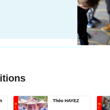
itions
n
Théo HAYEZ
M
M
I
I