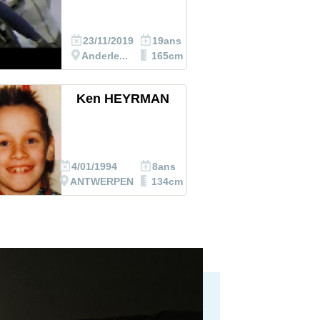
23/11/2019
19ans
Anderle...
165cm
Ken HEYRMAN
4/01/1994
8ans
ANTWERPEN
134cm