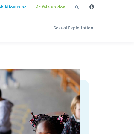
childfocus.be
Je fais un don
Sexual Exploitation