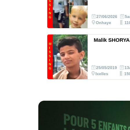
S
S
I
N
27/06/2026
5a
G
Onhaye
11
Malik SHORYA
M
I
S
S
I
N
25/05/2019
13
G
Ixelles
15
Rapport annu