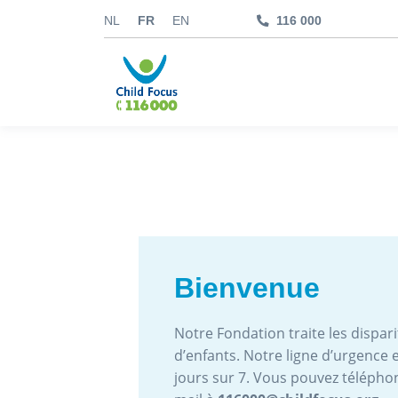
NL
FR
EN
116 000
kids.childfocus.be
Je fais un don
Bienvenue
Notre Fondation traite les disparit
d’enfants. Notre ligne d’urgence e
jours sur 7. Vous pouvez téléph