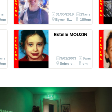
S
S
S
S
I
I
N
N
ns
31/05/2019
19ans
G
G
0cm
Byron B...
180cm
Estelle MOUZIN
M
M
I
I
S
S
S
S
I
I
N
N
ans
9/01/2003
9ans
G
G
0cm
Seine-e...
cm
el