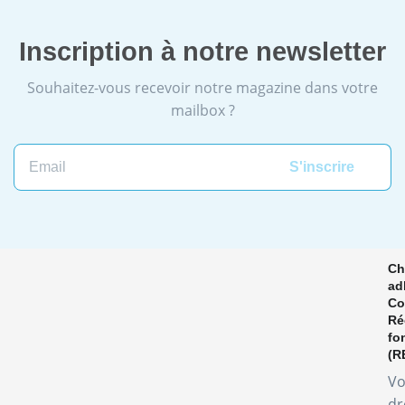
Inscription à notre newsletter
Souhaitez-vous recevoir notre magazine dans votre
mailbox ?
Ch
ad
Co
Ré
fo
(R
Vo
dr