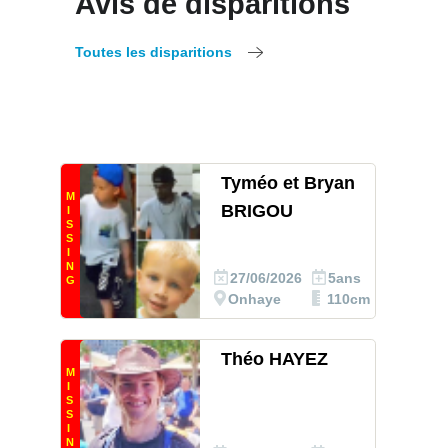
Avis de disparitions
Toutes les disparitions
Tyméo et Bryan
M
BRIGOU
I
S
S
I
N
27/06/2026
5ans
G
Onhaye
110cm
Théo HAYEZ
M
I
S
S
I
N