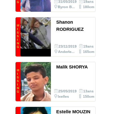
31/05/2019
19ans
G
Byron B...
180cm
Shanon
M
RODRIGUEZ
I
S
S
I
N
23/11/2019
19ans
G
Anderle...
165cm
Malik SHORYA
M
I
S
S
I
N
25/05/2019
13ans
G
Ixelles
150cm
Estelle MOUZIN