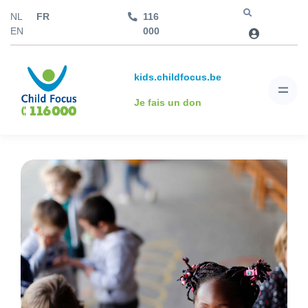
NL
FR
116
Aller à
EN
000
kids.childfocus.be
Je fais un don