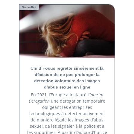
Nouvelles
Child Focus regrette sincèrement la
décision de ne pas prolonger la
détection volontaire des images
d’abus sexuel en ligne
En 2021, l’Europe a instauré l’
Interim
Derogation
une dérogation temporaire
obligeant les entreprises
technologiques à détecter activement
de manière légale les images d’abus
sexuel, de les signaler à la police et à
les supprimer. À partir d’aujourd’hui, ce