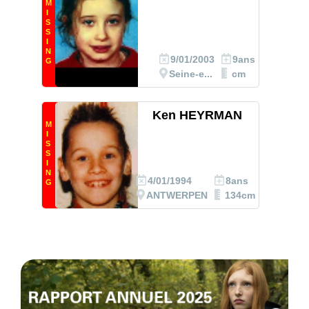
M
I
S
S
I
N
9/01/2003
9ans
G
Seine-e...
cm
Ken HEYRMAN
M
I
S
S
I
N
4/01/1994
8ans
G
ANTWERPEN
134cm