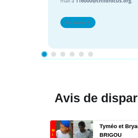
mail à
116000@childfocus.org
.
En savoir +
Avis de dispar
Tyméo et Brya
M
BRIGOU
I