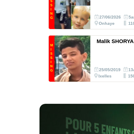
S
S
I
N
27/06/2026
5a
G
Onhaye
11
Malik SHORYA
M
I
S
S
I
N
25/05/2019
13
G
Ixelles
15
Rapport annu