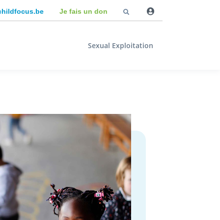
childfocus.be
Je fais un don
Sexual Exploitation