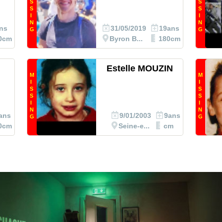
S
S
S
S
I
I
N
N
ns
31/05/2019
19ans
G
G
0cm
Byron B...
180cm
Estelle MOUZIN
M
M
I
I
S
S
S
S
I
I
N
N
ans
9/01/2003
9ans
G
G
0cm
Seine-e...
cm
el