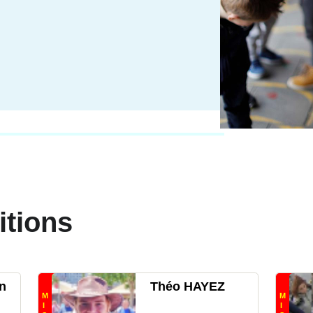
itions
n
Théo HAYEZ
M
M
I
I