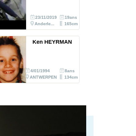
23/11/2019
19ans
Anderle...
165cm
Ken HEYRMAN
4/01/1994
8ans
ANTWERPEN
134cm