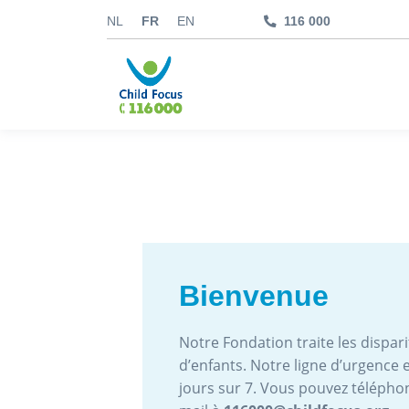
NL
FR
EN
116 000
kids.childfocus.be
Je fais un don
Bienvenue
Notre Fondation traite les disparit
d’enfants. Notre ligne d’urgence e
jours sur 7. Vous pouvez téléph