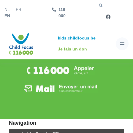
NL
FR
116
Aller à
EN
000
kids.childfocus.be
Je fais un don
Navigation