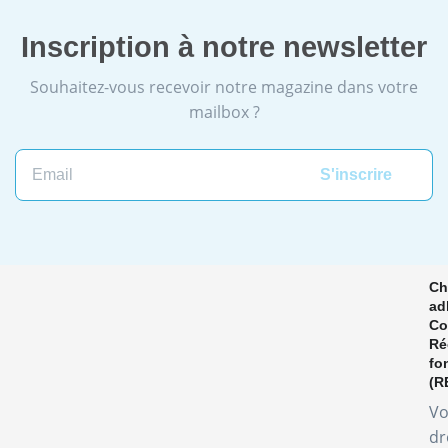
Inscription à notre newsletter
Souhaitez-vous recevoir notre magazine dans votre
mailbox ?
Email
Ch
ad
Co
Ré
fo
(R
Vo
dr