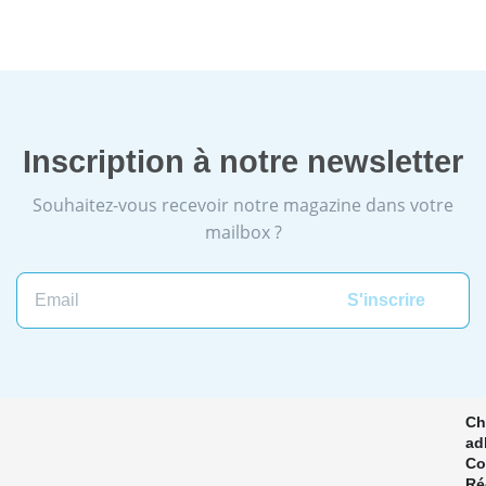
Inscription à notre newsletter
Souhaitez-vous recevoir notre magazine dans votre
mailbox ?
Email
Ch
ad
Co
Ré