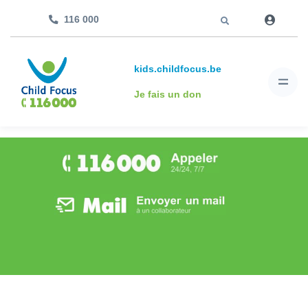
Aller à
116 000
kids.childfocus.be
Je fais un don