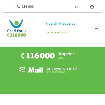
Aller à
116 000
kids.childfocus.be
Je fais un don