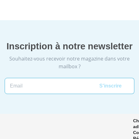
Inscription à notre newsletter
Souhaitez-vous recevoir notre magazine dans votre
mailbox ?
Email
Ch
ad
Co
Ré