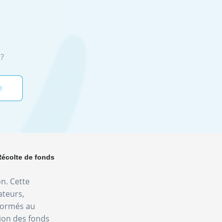
?
Récolte de fonds
on. Cette
ateurs,
nformés au
tion des fonds