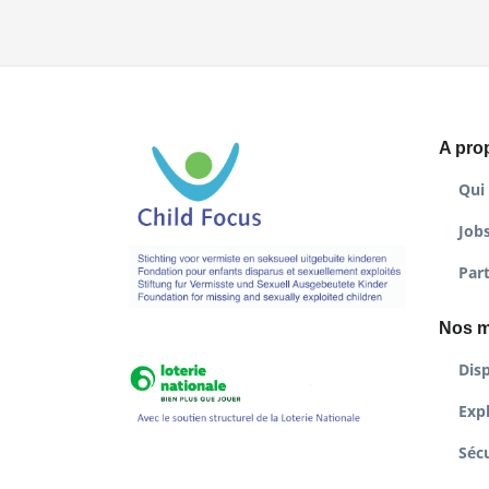
A pro
Qui
Job
Par
Nos m
Disp
Expl
Sécu