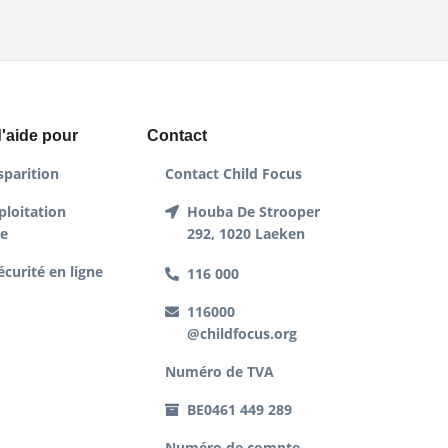
'aide pour
Contact
sparition
Contact Child Focus
ploitation
Houba De Strooper
le
292, 1020 Laeken
écurité en ligne
116 000
116000
@childfocus.org
Numéro de TVA
BE0461 449 289
Numéro de compte