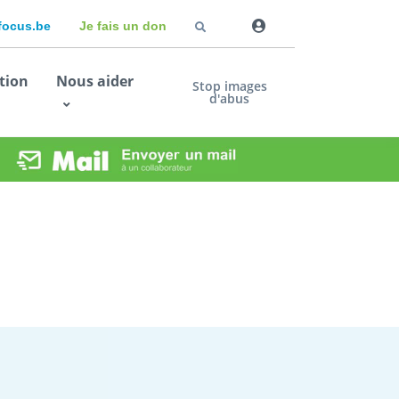
dfocus.be
Je fais un don
tion
Nous aider
Stop images
d'abus