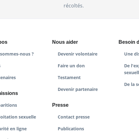
récoltés.
pos
Nous aider
Besoin d
 sommes-nous ?
Devenir volontaire
Une di
s
Faire un don
De l'ex
sexuel
tenaires
Testament
De la s
Devenir partenaire
issions
aritions
Presse
oitation sexuelle
Contact presse
rité en ligne
Publications