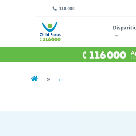
116 000
kids.childfocus.be
Dispariti
Je fais un don
nl