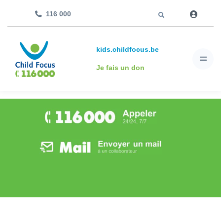
Aller à
116 000
kids.childfocus.be
Je fais un don