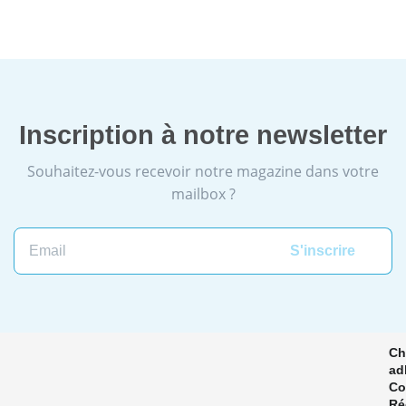
Inscription à notre newsletter
Souhaitez-vous recevoir notre magazine dans votre
mailbox ?
Email
Ch
ad
Co
Ré