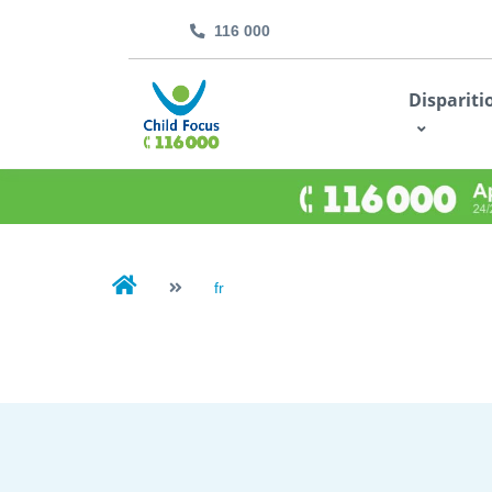
116 000
kids.childfocus.be
Dispariti
Je fais un don
fr