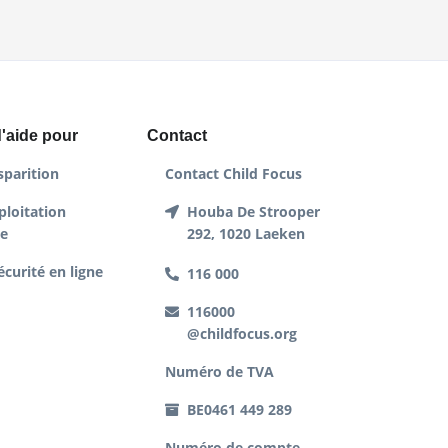
'aide pour
Contact
sparition
Contact Child Focus
ploitation
Houba De Strooper
le
292, 1020 Laeken
écurité en ligne
116 000
116000
@childfocus.org
Numéro de TVA
BE0461 449 289
Numéro de compte