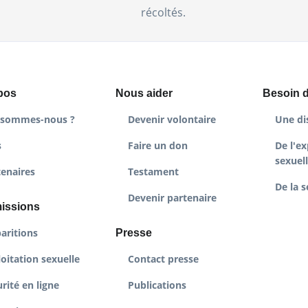
récoltés.
pos
Nous aider
Besoin d
 sommes-nous ?
Devenir volontaire
Une di
s
Faire un don
De l'ex
sexuel
tenaires
Testament
De la s
Devenir partenaire
issions
aritions
Presse
oitation sexuelle
Contact presse
rité en ligne
Publications