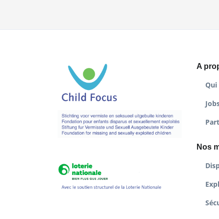
A pro
Qui
Job
Par
Nos m
Disp
Expl
Sécu