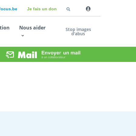
dfocus.be
Je fais un don
tion
Nous aider
Stop images
d'abus