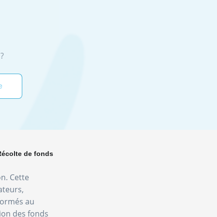
?
Récolte de fonds
on. Cette
ateurs,
nformés au
tion des fonds