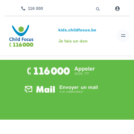
Aller à
116 000
kids.childfocus.be
Je fais un don