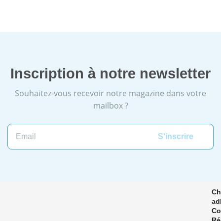
Inscription à notre newsletter
Souhaitez-vous recevoir notre magazine dans votre
mailbox ?
Email
Ch
ad
Co
Ré