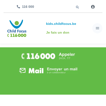
Aller à
116 000
kids.childfocus.be
Je fais un don