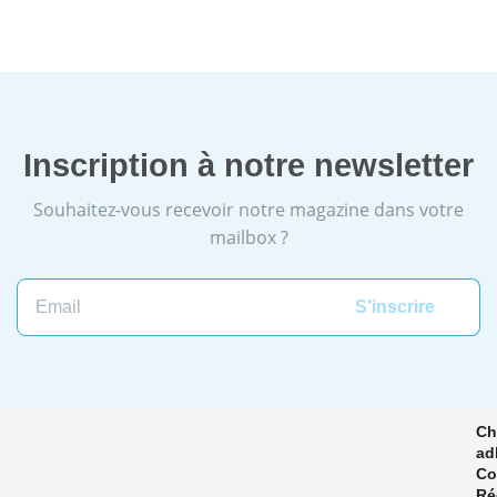
Inscription à notre newsletter
Souhaitez-vous recevoir notre magazine dans votre
mailbox ?
Email
Ch
ad
Co
Ré